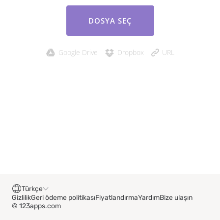
DOSYA SEÇ
Google Drive
Dropbox
URL
Türkçe
Gizlilik
Geri ödeme politikası
Fiyatlandırma
Yardım
Bize ulaşın
© 123apps.com