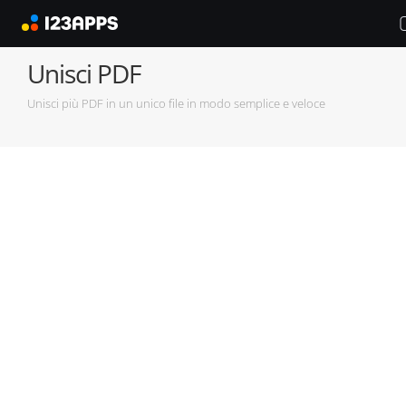
Unisci PDF
Unisci più PDF in un unico file in modo semplice e veloce