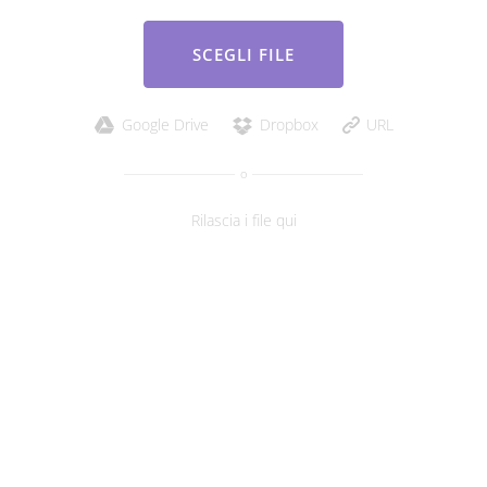
SCEGLI FILE
Google Drive
Dropbox
URL
o
Rilascia i file qui