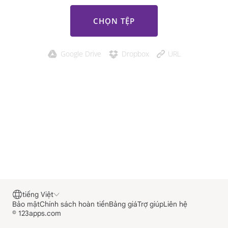
CHỌN TỆP
Google Drive
Dropbox
URL
tiếng Việt
Bảo mật
Chính sách hoàn tiền
Bảng giá
Trợ giúp
Liên hệ
© 123apps.com