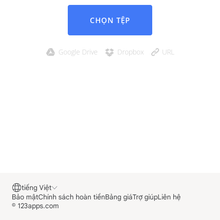
CHỌN TỆP
Google Drive
Dropbox
URL
tiếng Việt
Bảo mật
Chính sách hoàn tiền
Bảng giá
Trợ giúp
Liên hệ
© 123apps.com