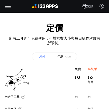
繁體
定價
所有工具皆可免費使用，但對檔案大小與每日操作次數有
所限制。
月付
年繳
-20%
免費
高級版
0
6
$
$
每月
包含的工具
51
51