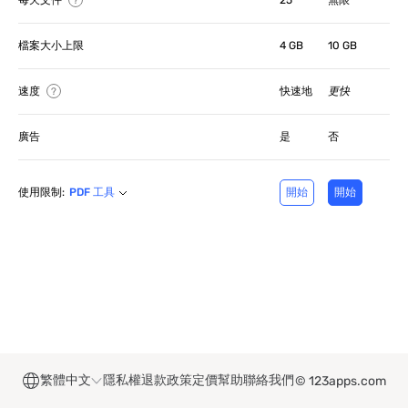
每天文件
25
無限
檔案大小上限
4 GB
10 GB
速度
快速地
更快
廣告
是
否
使用限制:
PDF 工具
開始
開始
繁體中文
隱私權
退款政策
定價
幫助
聯絡我們
© 123apps.com