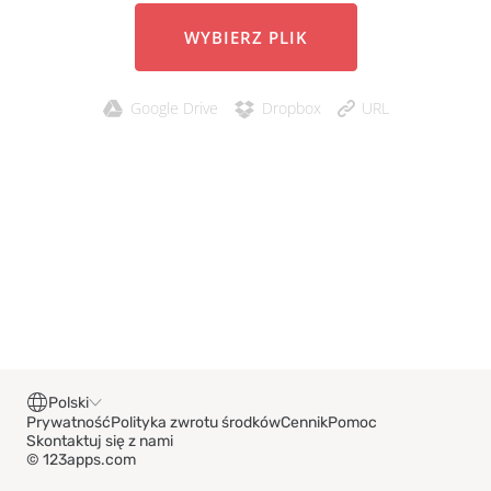
WYBIERZ PLIK
Google Drive
Dropbox
URL
Polski
Prywatność
Polityka zwrotu środków
Cennik
Pomoc
Skontaktuj się z nami
© 123apps.com