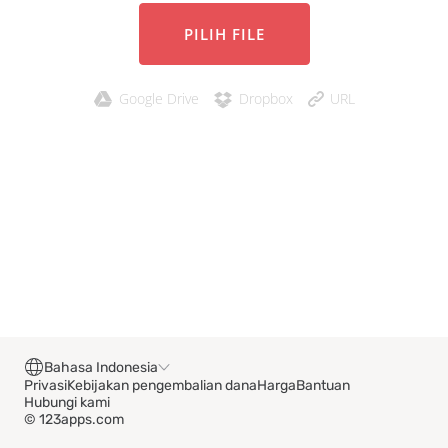
PILIH FILE
Google Drive
Dropbox
URL
Bahasa Indonesia
Privasi
Kebijakan pengembalian dana
Harga
Bantuan
Hubungi kami
© 123apps.com